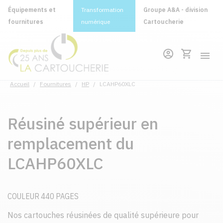
Équipements et
Transformation
Groupe A&A - division
fournitures
numérique
Cartoucherie
Accueil
/
Fournitures
/
HP
/
LCAHP60XLC
Réusiné supérieur en
remplacement du
LCAHP60XLC
COULEUR 440 PAGES
Nos cartouches réusinées de qualité supérieure pour