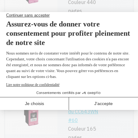
Couleur 440
pages
39,99$
CC643WN #60 -
Original
Ajouter
Couleur 165
pages
53,99$
(2 et
plus 52,10 $)
Réusiné
supérieur en
Ajouter
remplacement
du CC643WN
#60
Couleur 165
pages