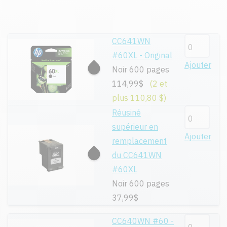
CC641WN
#60XL - Original
Ajouter
Noir 600 pages
114,99$
(2 et
plus 110,80 $)
Réusiné
supérieur en
Ajouter
remplacement
du CC641WN
#60XL
Noir 600 pages
37,99$
CC640WN #60 -