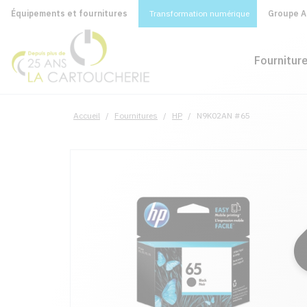
Équipements et fournitures
Transformation numérique
Groupe A&
Fournitur
Accueil
/
Fournitures
/
HP
/
N9K02AN #65