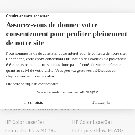
Produit(s) alternatif(s)
Réusiné supérieur en
remplacement du
W2121A
cyan 4,500 pages
249,99 $
(2 et plus
227,30 $)
Peut être utilisé dans :
HP Color LaserJet
HP Color LaserJet
Enterprise Flow M578c
Enterprise Flow M578z