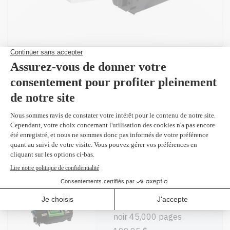
Produit(s) alternatif(s)
52D1X00 - Original
noir 45,000 pages
1107,99 $
(2 et plus
1071,50 $)
Compatible en
remplacement du
52D1X00
noir 45,000 pages