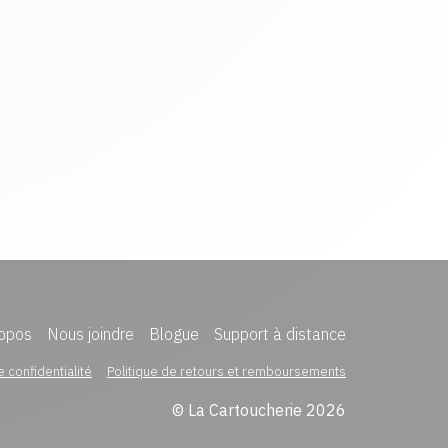
opos
Nous joindre
Blogue
Support à distance
e confidentialité
Politique de retours et remboursements
© La Cartoucherie 2026