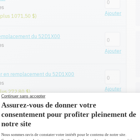
es
Ajouter
 plus 1071,50 $)
remplacement du 52D1X00
es
Ajouter
eur en remplacement du 52D1X00
es
Ajouter
plus 272,80 $)
nal
es
Ajouter
plus 865,50 $)