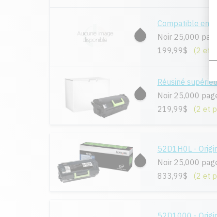
Compatible en 
Noir 25,000 pag
199,99$
(2 et 
Réusiné supéri
Noir 25,000 pag
219,99$
(2 et 
52D1H0L - Origi
Noir 25,000 page
833,99$
(2 et 
52D1000 - Origi