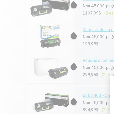
Noir 45,000 pag
1107,99$
(2 et
Compatible en 
Noir 45,000 pag
199,95$
Réusiné supéri
Noir 45,000 pag
299,95$
(2 et 
52D1H00 - Origi
Noir 25,000 pag
894,99$
(2 et 