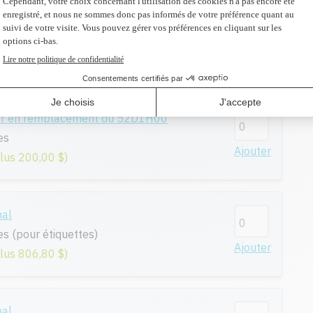
remplacement du 52D1H00
es
Ajouter
plus 189,70 $)
eur en remplacement du 52D1H00
es
Ajouter
plus 200,00 $)
nal
s (pour étiquettes)
Ajouter
plus 806,80 $)
nal