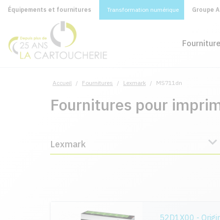
Équipements et fournitures
Transformation numérique
Groupe A&
Fournitur
Accueil
/
Fournitures
/
Lexmark
/
MS711dn
Fournitures pour impr
Lexmark
52D1X00 - Origi