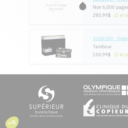
Noir 6,000 page
280,99$
(2 et 
52D0Z00 - Origi
Tambour
100,99$
(2 et 