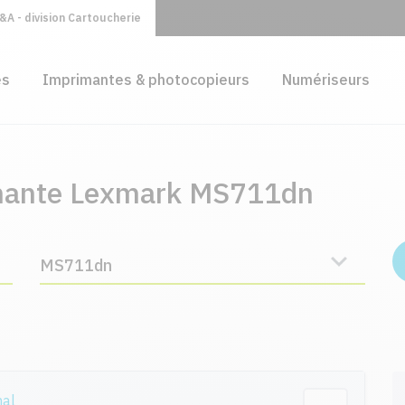
A - division Cartoucherie
es
Imprimantes & photocopieurs
Numériseurs
imante Lexmark MS711dn
MS711dn
nal