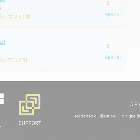
s
Ajouter
plus 272,00 $)
nal
Ajouter
plus 97,70 $)
À Pr
Modalités d'utilisation
Politique d
SUPPORT